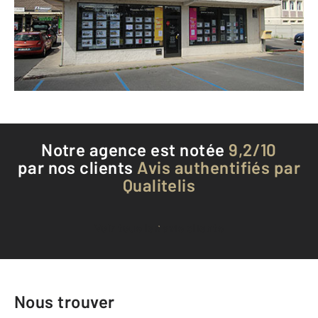
Envoyer un message
Téléphoner à l'agence
Notre agence est notée
9,2/10
par nos clients
Avis authentifiés par
Qualitelis
Voir tous les avis clients
Nous trouver