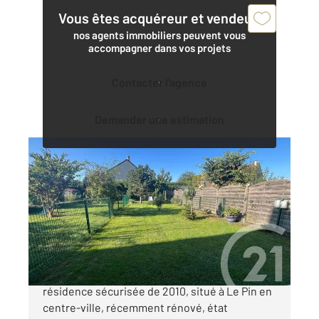
Vous êtes acquéreur et vendeur,
nos agents immobiliers peuvent vous
accompagner dans vos projets
Contacter l'agence
Demander une estimation
LE PIN 77
2
41,10 m
, 2 pièces
Ref : 2361
Appartement F2 à vendre
225 000 €
Découvrez cet appartement dans une
résidence sécurisée de 2010, situé à Le Pin en
centre-ville, récemment rénové, état