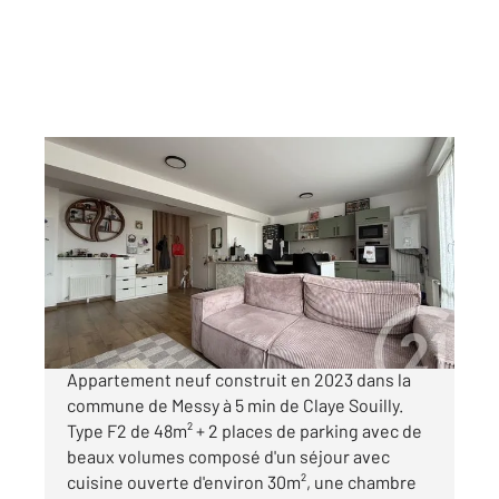
CLAYE SOUILLY 77
2
48,91 m
, 2 pièces
Ref : 2539
Appartement F2 à vendre
205 000 €
Visiter le site dédié
Appartement neuf construit en 2023 dans la
commune de Messy à 5 min de Claye Souilly.
Type F2 de 48m² + 2 places de parking avec de
beaux volumes composé d'un séjour avec
cuisine ouverte d'environ 30m², une chambre