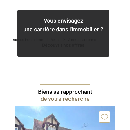
1
Vous envisagez
une carrière dans l'immobilier ?
Agence immobilière
Vente
Vente appartement
Découvrir nos offres
Biens se rapprochant
de votre recherche