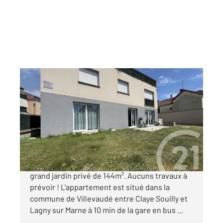
CLAYE SOUILLY 77
2
70,14 m
, 3 pièces
Ref : 2650
Appartement F3 à vendre
293 000 €
Magnifique appartement F3 de 70m² avec un
grand jardin privé de 144m². Aucuns travaux à
prévoir ! L'appartement est situé dans la
commune de Villevaudé entre Claye Souilly et
Lagny sur Marne à 10 min de la gare en bus ...