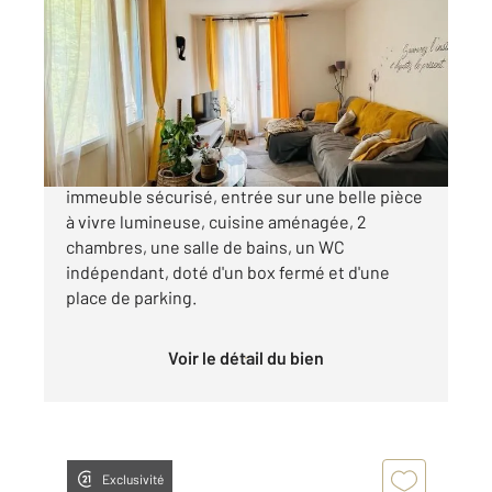
2
47,43 m
, 3 pièces
Ref : 2659
Appartement F3 à vendre
172 000 €
Sur Dammartin-en-goele, F3 dans un
immeuble sécurisé, entrée sur une belle pièce
à vivre lumineuse, cuisine aménagée, 2
chambres, une salle de bains, un WC
indépendant, doté d'un box fermé et d'une
place de parking.
Voir le détail du bien
Exclusivité