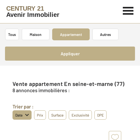
CENTURY 21
Avenir Immobilier
Tous
Maison
Appartement
Autres
Appliquer
Vente appartement En seine-et-marne (77)
8 annonces immobilières :
Trier par :
Date
Prix
Surface
Exclusivité
DPE