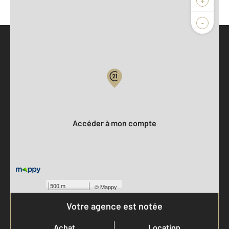
+
-
Parlons de vous, parlons biens
Votre compte :
Accéder à mon compte
500 m
©
Mappy
Votre agence est notée
Achat
Location