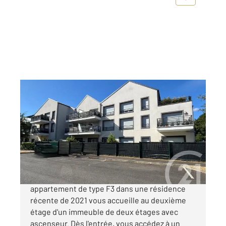
CLAYE SOUILLY 77
2
58,07 m
, 3 pièces
Ref : 2584
Appartement F3 à vendre
252 000 €
Nichée au cœur de ClayeSouilly, cet
appartement de type F3 dans une résidence
récente de 2021 vous accueille au deuxième
étage d'un immeuble de deux étages avec
ascenseur. Dès l'entrée, vous accédez à un