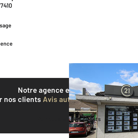
77410
ssage
agence
Notre agence est notée
9,2/10
r nos clients
Avis authentifiés par Qualite
Voir tous les avis clients