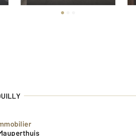
OUILLY
Immobilier
 Mauperthuis