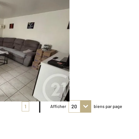
1
Afficher
biens par page