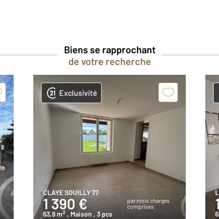
Biens se rapprochant
de votre recherche
Exclusivité
CLAYE SOUILLY 77
L
1 390 €
par mois charges
comprises
2
63,9 m
, Maison
, 3 pcs
6