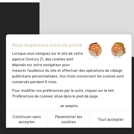
Parlons de vous, parlons biens
500 m
©
Mappy
Votre agence est notée
Achat
Location
Vente
Gestion
9,2
/
10
9,3/10