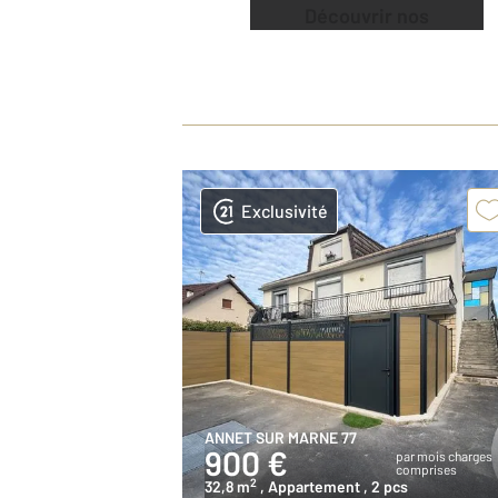
Découvrir nos
offres
Exclusivité
ANNET SUR MARNE 77
900 €
par mois charges
comprises
2
32,8 m
, Appartement
, 2 pcs