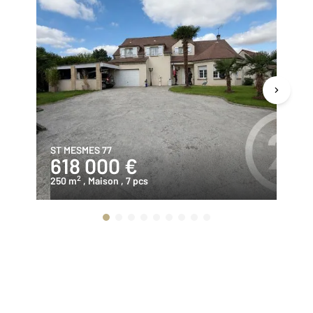
ST MESMES 77
CL
618 000 €
7
2
250 m
, Maison
, 7 pcs
16