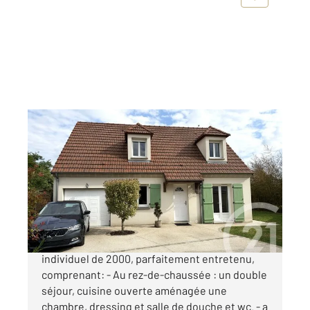
VILLEVAUDE 77
2
128 m
, 7 pièces
Ref : 2282
Maison à vendre
439 000 €
Sur un terrain d'environ 650m², pavillon
individuel de 2000, parfaitement entretenu,
comprenant: - Au rez-de-chaussée : un double
séjour, cuisine ouverte aménagée une
chambre, dressing et salle de douche et wc. - a