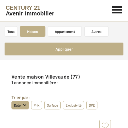
CENTURY 21
Avenir Immobilier
Tous
Maison
Appartement
Autres
Appliquer
Vente maison Villevaude (77)
1 annonce immobilière :
Trier par :
Date
Prix
Surface
Exclusivité
DPE