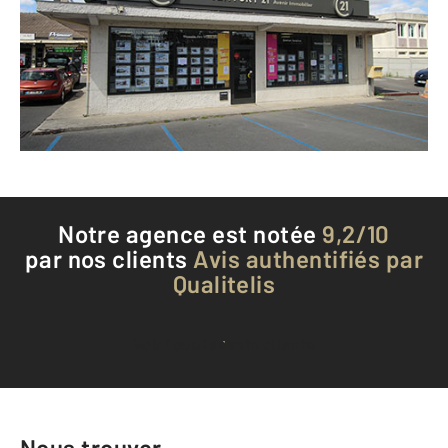
CLAYE SOUILLY - 77410
Envoyer un message
Téléphoner à l'agence
Notre agence est notée
9,2/10
par nos clients
Avis authentifiés par
Qualitelis
Voir tous les avis clients
Nous trouver