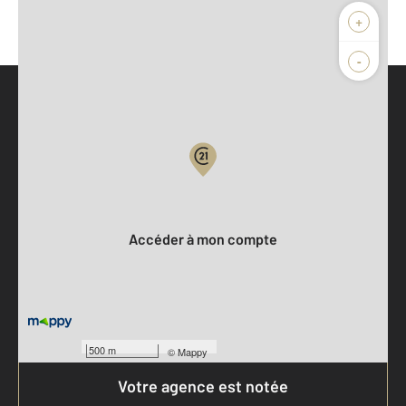
+
-
Parlons de vous, parlons biens
Votre compte :
Accéder à mon compte
500 m
©
Mappy
Votre agence est notée