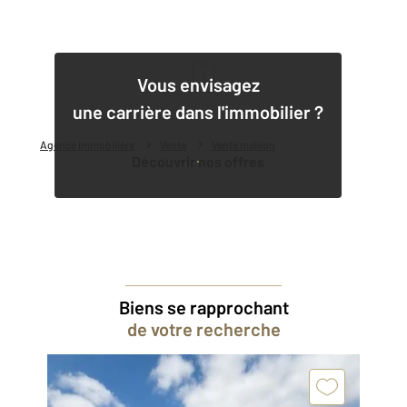
1
Vous envisagez
une carrière dans l'immobilier ?
Agence immobilière
Vente
Vente maison
Découvrir nos offres
Biens se rapprochant
de votre recherche