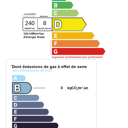
consommation
(énergie primaire)
émissions
240
8
2
2
kWh/m
.an
kg CO
/m
.an
2
104 kWh/m²/an
d'énergie finale
logement extrêmement peu performant
Dont émissions de gaz à effet de serre
*
peu d'émissions de CO2
8
kgCO
/m
.an
2
2